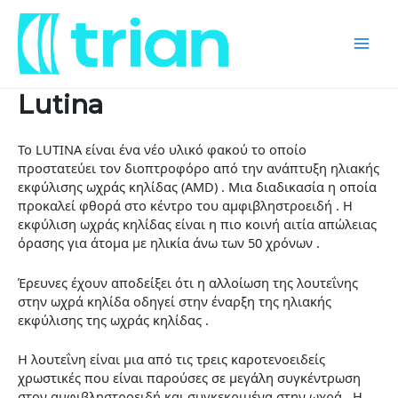
Skip
Mai
to
content
Men
Lutina
Το LUTINA είναι ένα νέο υλικό φακού το οποίο
προστατεύει τον διοπτροφόρο από την ανάπτυξη ηλιακής
εκφύλισης ωχράς κηλίδας (AMD) . Μια διαδικασία η οποία
προκαλεί φθορά στο κέντρο του αμφιβληστροειδή . Η
εκφύλιση ωχράς κηλίδας είναι η πιο κοινή αιτία απώλειας
όρασης για άτομα με ηλικία άνω των 50 χρόνων .
Έρευνες έχουν αποδείξει ότι η αλλοίωση της λουτεΐνης
στην ωχρά κηλίδα οδηγεί στην έναρξη της ηλιακής
εκφύλισης της ωχράς κηλίδας .
Η λουτεΐνη είναι μια από τις τρεις καροτενοειδείς
χρωστικές που είναι παρούσες σε μεγάλη συγκέντρωση
στον αμφιβληστροειδή και συγκεκριμένα στην ωχρά . Η